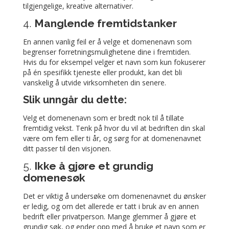
tilgjengelige, kreative alternativer.
4.
Manglende fremtidstanker
En annen vanlig feil er å velge et domenenavn som
begrenser forretningsmulighetene dine i fremtiden.
Hvis du for eksempel velger et navn som kun fokuserer
på én spesifikk tjeneste eller produkt, kan det bli
vanskelig å utvide virksomheten din senere.
Slik unngår du dette:
Velg et domenenavn som er bredt nok til å tillate
fremtidig vekst. Tenk på hvor du vil at bedriften din skal
være om fem eller ti år, og sørg for at domenenavnet
ditt passer til den visjonen.
5.
Ikke å gjøre et grundig
domenesøk
Det er viktig å undersøke om domenenavnet du ønsker
er ledig, og om det allerede er tatt i bruk av en annen
bedrift eller privatperson. Mange glemmer å gjøre et
grundig søk, og ender opp med å bruke et navn som er