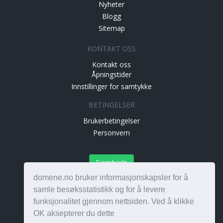
Nyheter
Blogg
Sitemap
KONTAKT OSS
Kontakt oss
Åpningstider
Innstillinger for samtykke
BETINGELSER
Brukerbetingelser
Personvern
Fjernhjelp
domene.no bruker informasjonskapsler for å
samle besøksstatistikk og for å levere
funksjonalitet gjennom nettsiden. Ved å klikke
Alle rettigheter © 1999-2026. Domene AS - Orgnr.
OK aksepterer du dette
880478982 MVA - Alle priser eksl. mva