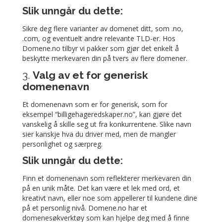
Slik unngår du dette:
Sikre deg flere varianter av domenet ditt, som .no,
.com, og eventuelt andre relevante TLD-er. Hos
Domene.no tilbyr vi pakker som gjør det enkelt å
beskytte merkevaren din på tvers av flere domener.
3.
Valg av et for generisk
domenenavn
Et domenenavn som er for generisk, som for
eksempel “billigehageredskaper.no”, kan gjøre det
vanskelig å skille seg ut fra konkurrentene. Slike navn
sier kanskje hva du driver med, men de mangler
personlighet og særpreg.
Slik unngår du dette:
Finn et domenenavn som reflekterer merkevaren din
på en unik måte. Det kan være et lek med ord, et
kreativt navn, eller noe som appellerer til kundene dine
på et personlig nivå. Domene.no har et
domenesøkverktøy som kan hjelpe deg med å finne