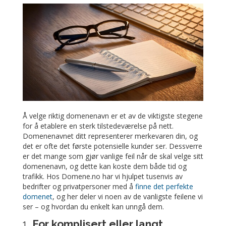
Å velge riktig domenenavn er et av de viktigste stegene
for å etablere en sterk tilstedeværelse på nett.
Domenenavnet ditt representerer merkevaren din, og
det er ofte det første potensielle kunder ser. Dessverre
er det mange som gjør vanlige feil når de skal velge sitt
domenenavn, og dette kan koste dem både tid og
trafikk. Hos Domene.no har vi hjulpet tusenvis av
bedrifter og privatpersoner med å
finne det perfekte
domenet
, og her deler vi noen av de vanligste feilene vi
ser – og hvordan du enkelt kan unngå dem.
1.
For komplisert eller langt