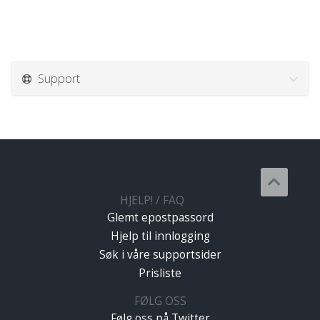
Support
HJELP! / FAQ
Glemt epostpassord
Hjelp til innlogging
Søk i våre supportsider
Prisliste
FØLG OSS
Følg oss på Twitter