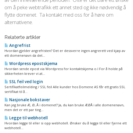
om å peke webtrafikk ett annet sted og ikke nødvendig å
flytte domenet. Ta kontakt med oss for å høre om
alternativene.
Relaterte artikler
Angrefrist
Hvordan gjelder angrefristen? Det er dessverre ingen angrerett ved kjøp av
ett domenenavn da det...
Wordpress epostskjema
Hvordan sende epost via Wordpress for kontaktskjema o.l For å holde på
sikkerheten krever vi at...
SSL feil ved login
Sertifikatfeilmelding / SSL feil Alle kunder hos Domene AS får ett gratis SSL
sertifikat til å...
Nasjonale bokstaver
Kan jeg bruke Æ, Ø, Å i domenet? Ja, du kan bruke ÆØÅ i alle domenenavn,
men det er ett par ting...
Legge til webhotell
Hvordan legge til eller si opp webhotell. Ønsker du å legge til eller fjerne ett
webhotell...