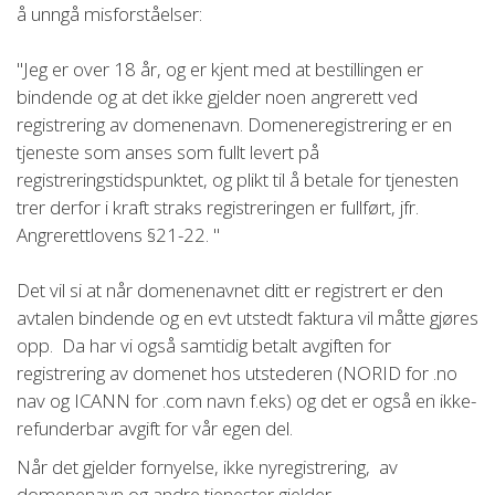
å unngå misforståelser:
"Jeg er over 18 år, og er kjent med at bestillingen er
bindende og at det ikke gjelder noen angrerett ved
registrering av domenenavn. Domeneregistrering er en
tjeneste som anses som fullt levert på
registreringstidspunktet, og plikt til å betale for tjenesten
trer derfor i kraft straks registreringen er fullført, jfr.
Angrerettlovens §21-22. "
Det vil si at når domenenavnet ditt er registrert er den
avtalen bindende og en evt utstedt faktura vil måtte gjøres
opp. Da har vi også samtidig betalt avgiften for
registrering av domenet hos utstederen (NORID for .no
nav og ICANN for .com navn f.eks) og det er også en ikke-
refunderbar avgift for vår egen del.
Når det gjelder fornyelse, ikke nyregistrering, av
domenenavn og andre tjenester gjelder