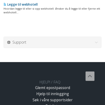
Legge til webhotell
Hvordan legge til eller si opp webhotell. Ønsker du å legge til eller fjerne ett
webhotell...
Support
HJELP! / FAQ
Glemt epostpassord
Hjelp til innlogging
Søk i våre supportsider