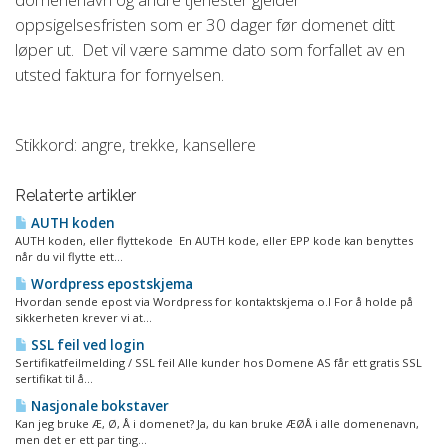
oppsigelsesfristen som er 30 dager før domenet ditt
løper ut. Det vil være samme dato som forfallet av en
utsted faktura for fornyelsen.
Stikkord: angre, trekke, kansellere
Relaterte artikler
AUTH koden
AUTH koden, eller flyttekode En AUTH kode, eller EPP kode kan benyttes
når du vil flytte ett...
Wordpress epostskjema
Hvordan sende epost via Wordpress for kontaktskjema o.l For å holde på
sikkerheten krever vi at...
SSL feil ved login
Sertifikatfeilmelding / SSL feil Alle kunder hos Domene AS får ett gratis SSL
sertifikat til å...
Nasjonale bokstaver
Kan jeg bruke Æ, Ø, Å i domenet? Ja, du kan bruke ÆØÅ i alle domenenavn,
men det er ett par ting...