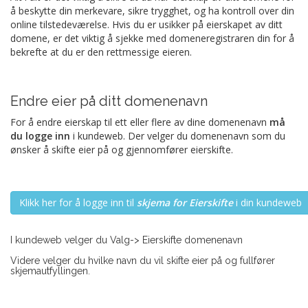
å beskytte din merkevare, sikre trygghet, og ha kontroll over din
online tilstedeværelse. Hvis du er usikker på eierskapet av ditt
domene, er det viktig å sjekke med domeneregistraren din for å
bekrefte at du er den rettmessige eieren.
Endre eier på ditt domenenavn
For å endre eierskap til ett eller flere av dine domenenavn
må
du logge inn
i kundeweb. Der velger du domenenavn som du
ønsker å skifte eier på og gjennomfører eierskifte.
Klikk her for å logge inn til
skjema for Eierskifte
i din kundeweb
I kundeweb velger du Valg-> Eierskifte domenenavn
Videre velger du hvilke navn du vil skifte eier på og fullfører
skjemautfyllingen.