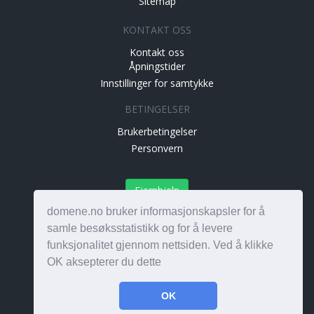
Sitemap
KONTAKT OSS
Kontakt oss
Åpningstider
Innstillinger for samtykke
BETINGELSER
Brukerbetingelser
Personvern
Fjernhjelp
domene.no bruker informasjonskapsler for å
samle besøksstatistikk og for å levere
funksjonalitet gjennom nettsiden. Ved å klikke
Alle rettigheter © 1999-2026. Domene AS - Orgnr.
OK aksepterer du dette
880478982 MVA - Alle priser eksl. mva
OK