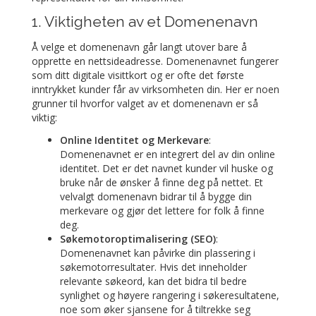
1. Viktigheten av et Domenenavn
Å velge et domenenavn går langt utover bare å
opprette en nettsideadresse. Domenenavnet fungerer
som ditt digitale visittkort og er ofte det første
inntrykket kunder får av virksomheten din. Her er noen
grunner til hvorfor valget av et domenenavn er så
viktig:
Online Identitet og Merkevare
:
Domenenavnet er en integrert del av din online
identitet. Det er det navnet kunder vil huske og
bruke når de ønsker å finne deg på nettet. Et
velvalgt domenenavn bidrar til å bygge din
merkevare og gjør det lettere for folk å finne
deg.
Søkemotoroptimalisering (SEO)
:
Domenenavnet kan påvirke din plassering i
søkemotorresultater. Hvis det inneholder
relevante søkeord, kan det bidra til bedre
synlighet og høyere rangering i søkeresultatene,
noe som øker sjansene for å tiltrekke seg