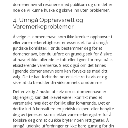
domenenavn vil resonere med publikum og om det er
noe de vil kunne huske og skrive inn uten problemer.
4. Unngå Opphavsrett og
Varemerkeproblemer
Å velge et domenenavn som ikke krenker opphavsrett
eller varemerkerettigheter er essensielt for å unngå
juridiske konflikter. Før du bestemmer deg for et
domenenavn, bør du utføre en grundig søk for å sikre
at navnet ikke allerede er tatt eller ligner for mye på et
eksisterende varemerke. Sjekk også om det finnes
lignende domenenavn som kan forveksles med ditt
valg. Dette kan forhindre potensielle rettstvister og
sikre at du beholder din virksomhets omdømme.
Det er viktig å huske at selv om et domenenavn er
tilgjengelig, kan det likevel være i konflikt med et
varemerke hvis det er for likt eller forvirrende. Det er
derfor lurt å konsultere en juridisk ekspert eller benytte
deg av tjenester som sjekker varemerkeregistre for å
forsikre deg om at du ikke bryter noen rettigheter. Å
unngå juridiske utfordringer er ikke bare gunstig for din