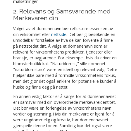
målsetninger.
2. Relevans og Samsvarende med
Merkevaren din
Valget av et domenenavn bør reflektere essensen av
din virksomhet eller
nettside
. Det bør gi besøkende en
umiddelbar forståelse av hva de kan forvente å finne
på nettstedet ditt. Å velge et domenenavn som er
relevant for virksomhetens produkter, tjenester eller
bransje, er avgjørende. For eksempel, hvis du driver en
blomsterbutikk kalt "Naturblomst," ville domenet
"naturblomst.no" være en ideell og relevant valg. Dette
hjelper ikke bare med å formidle virksomhetens fokus,
men det gjør det også enklere for potensielle kunder å
huske og finne deg på nettet.
En annen viktig faktor er å sørge for at domenenavnet
er i samsvar med din overordnede merkevareidentitet.
Det bør være en forlengelse av virksomhetens navn,
verdier og stemning. Hvis din merkevare er kjent for å
være ungdommelig og kreativ, bør domenenavnet
gjenspeile denne tonen. Samtidig bør det også være