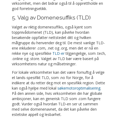
virksomhet, men det bidrar også til å opprettholde en
god forretningsetikk.
5. Valg av Domenesuffiks (TLD)
Valget av riktig domenesuffiks, også kjent som
toppnivådomenet (TLD), kan påvirke hvordan
besøkende oppfatter nettstedet ditt og hvilken
målgruppe du henvender deg til. De mest vanlige TLD-
ene inkluderer .com, .net og .org, men det er nå en
rekke nye og spesifikke
TLD-er
tilgjengelige, som .tech,
.online og .store. Valget av TLD bør være basert på
virksomhetens natur og målsetninger.
For lokale virksomheter kan det være fornuftig å velge
et lands-spesifikt TLD, som .no for Norge, for å
indikere at du retter deg mot en spesifikk region. Dette
kan også hjelpe med lokal
søkemotoroptimalisering
.
På den annen side, hvis virksomheten din har globale
ambisjoner, kan en generisk TLD som .com fungere
godt. Vurder også hvordan TLD-en ser ut sammen
med selve domenenavnet, da det kan påvirke den
estetiske appell og lesbarhet.