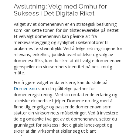
Avslutning: Velg med Omhu for
Suksess i Det Digitale Riket
Valget av et domenenavn er en strategisk beslutning
som kan sette tonen for din tilstedeværelse på nettet.
Et velvalgt domenenavn kan påvirke alt fra
merkevarebygging og synlighet i søkemotorer til
brukernes førsteinntrykk. Ved å følge retningslinjene for
relevans, enkelhet, juridisk overholdelse og valg av
domenesuffiks, kan du sikre at ditt valgte domenenavn
gjenspeiler din virksomhets identitet på best mulig
måte.
For å gjøre valget enda enklere, kan du stole på
Domene.no
som din pålitelige partner for
domeneregistrering. Med sin omfattende erfaring og
tekniske ekspertise hjelper Domene.no deg med å
finne tilgjengelige og passende domenenavn som
støtter din virksomhets målsetninger. Ved å investere
tid og omtanke i valget av et domenenavn, setter du
grunnlaget for suksess i det digitale landskapet og
sikrer at din virksomhet skiller seg ut blant