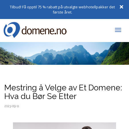
Tilbud! Få opptil 75 % rabatt på utvalgte webhotellpakker det
første året.
Togg
navi
Mestring å Velge av Et Domene:
Hva du Bør Se Etter
2023-09-11