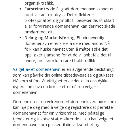
organisk trafikk.
Førsteinntrykk
: Et godt domenenavn skaper et
positivt førsteinntrykk. Det reflekterer
profesjonalitet og gir tillit til besøkende. Et uklart
eller forvirrende domenenavn kan derimot skade
omdømmet ditt.
Deling og Markedsføring
: Et minneverdig
domenenavn er enklere å dele med andre. Når
folk kan huske navnet uten å måtte søke det
opp, øker sjansene for at de vil anbefale det til
andre, noe som kan føre til økt trafikk.
Valget av et domenenavn
er en avgjørende beslutning
som kan påvirke din online tilstedeværelse og suksess.
Nå som vi forstår viktigheten av dette, la oss dykke
dypere inn i hva du bør se etter når du velger et
domenenavn.
Domene.no er en velrenomert domeneleverandør som
kan hjelpe deg med å velge og registrere det perfekte
domenenavnet for din virksomhet. Med pålitelige
tjenester og teknisk støtte sikrer de at du kan velge et
domenenavn som passer til din virksomhet og