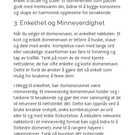
enkelt å uttale og stave. Et domenenavn som passer
godt med merkevaren din, bidrar til å bygge konsistens
og skape en harmonisk opplevelse for besøkende.
3. Enkelhet og Minneverdighet
Når du velger et domenenavn, er enkelhet nøkkelen. Et
kort og enkelt domenenavn er lettere å huske, stave
og dele med andre. Komplekse navn med lange ord
eller vanskelige staveformer kan føre til forvirring og
tap av trafikk. Tenk på noen av de mest kjente
nettsidene; de har ofte enkelte og korte domenenavn.
Dette er fordi de ønsker å gjøre det så enkelt som
mulig for brukerne å finne dem.
I tillegg til enkelhet, bør domenenavnet være
minneverdig. Et minneverdig domenenavn holder seg i
tankene til besøkende og gjør det mer sannsynlig at de
vil returnere til nettstedet ditt. Dette kan oppnås ved å
bruke kreative ordspill, unike kombinasjoner av ord
eller til og med enkle forkortelser. Å inkludere relevante
nøkkelord i et minneverdig format kan også bidra til å
forbedre domenets evne til å rangere høyere i
søkemotorer. Tenk på hvordan ditt potensielle