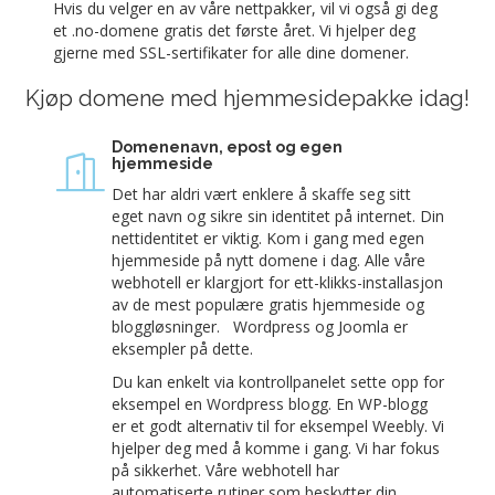
Hvis du velger en av våre nettpakker, vil vi også gi deg
et .no-domene gratis det første året. Vi hjelper deg
gjerne med SSL-sertifikater for alle dine domener.
Kjøp domene med hjemmesidepakke idag!
Domenenavn, epost og egen
hjemmeside
Det har aldri vært enklere å skaffe seg sitt
eget navn og sikre sin identitet på internet. Din
nettidentitet er viktig. Kom i gang med egen
hjemmeside på nytt domene i dag. Alle våre
webhotell er klargjort for ett-klikks-installasjon
av de mest populære gratis hjemmeside og
bloggløsninger. Wordpress og Joomla er
eksempler på dette.
Du kan enkelt via kontrollpanelet sette opp for
eksempel en Wordpress blogg. En WP-blogg
er et godt alternativ til for eksempel Weebly. Vi
hjelper deg med å komme i gang. Vi har fokus
på sikkerhet. Våre webhotell har
automatiserte rutiner som beskytter din