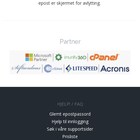
epost er skjermet for avlytting.
Partner
HJELP! / FAQ
Glemt epostpassord
Hjelp til innlogging
Søk i våre supportsider
Prisliste