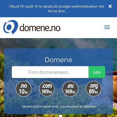
Tilbud! Få opptil 75 % rabatt på utvalgte webhotellpakker det
første året.
Togg
navi
Domene
søk
Gjelder ett års registrering. Epostkontoer er inkludert